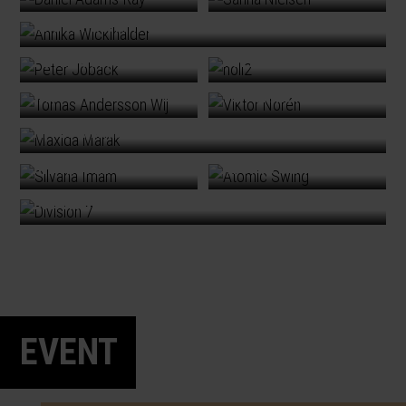
ANNIKA WICKIHALDER
PETER JÖBACK
NOLL2
TOMAS ANDERSSON
WIJ
VIKTOR NORÉN
MAXIDA MÄRAK
SILVANA IMAM
ATOMIC SWING
DIVISION 7
EVENT