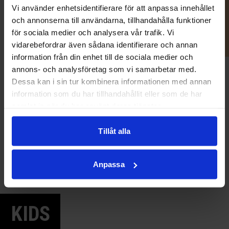
produktioner där varje detalj gör skillnad.
Vi använder enhetsidentifierare för att anpassa innehållet
och annonserna till användarna, tillhandahålla funktioner
Se alla event
för sociala medier och analysera vår trafik. Vi
vidarebefordrar även sådana identifierare och annan
information från din enhet till de sociala medier och
annons- och analysföretag som vi samarbetar med.
MUSIKKVÄLL VID
Dessa kan i sin tur kombinera informationen med annan
ALMOST A FESTIVAL
ÅRESJÖN
information som du har tillhandahållit eller som de har
NORDIC HAPPINESS
samlat in när du har använt deras tjänster.
GYLLENE HJULET
SUMMIT
MUSIKKVÄLL PÅ KALFJÄLL
Tillåt alla
Anpassa
KIDS