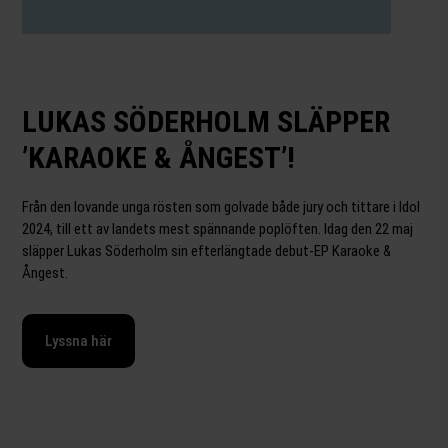
LUKAS SÖDERHOLM SLÄPPER
’KARAOKE & ÅNGEST’!
Från den lovande unga rösten som golvade både jury och tittare i Idol
2024, till ett av landets mest spännande poplöften. Idag den 22 maj
släpper Lukas Söderholm sin efterlängtade debut-EP Karaoke &
Ångest.
Lyssna här