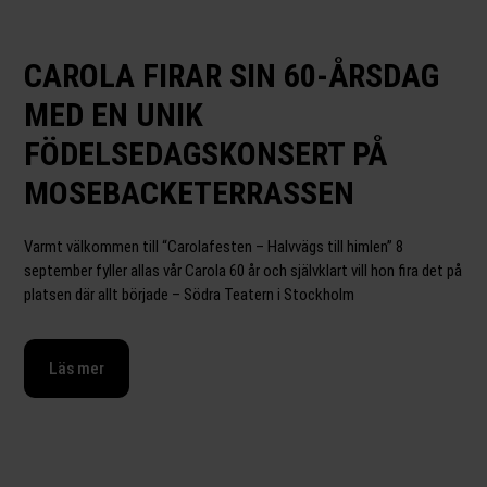
CAROLA FIRAR SIN 60-ÅRSDAG
S
MED EN UNIK
A
FÖDELSEDAGSKONSERT PÅ
S
MOSEBACKETERRASSEN
Nor
mil
Varmt välkommen till “Carolafesten – Halvvägs till himlen” 8
All
september fyller allas vår Carola 60 år och självklart vill hon fira det på
fär
platsen där allt började – Södra Teatern i Stockholm
Läs mer