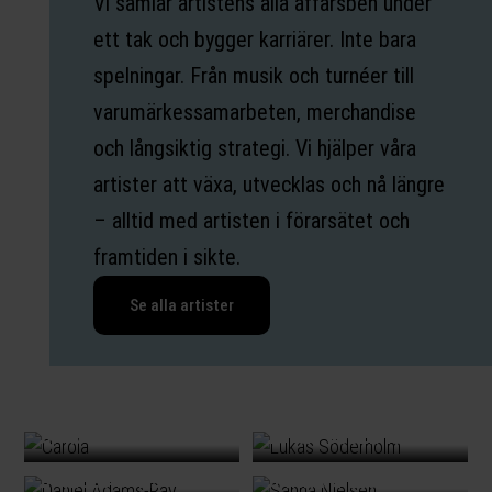
Vi samlar artistens alla affärsben under
ett tak och bygger karriärer. Inte bara
spelningar. Från musik och turnéer till
varumärkessamarbeten, merchandise
och långsiktig strategi. Vi hjälper våra
artister att växa, utvecklas och nå längre
– alltid med artisten i förarsätet och
framtiden i sikte.
Se alla artister
CAROLA
LUKAS SÖDERHOLM
DANIEL ADAMS-RAY
SANNA NIELSEN