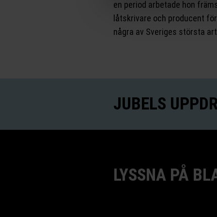
en period arbetade hon främ
låtskrivare och producent för
några av Sveriges största art
JUBELS UPPD
LYSSNA PÅ BL