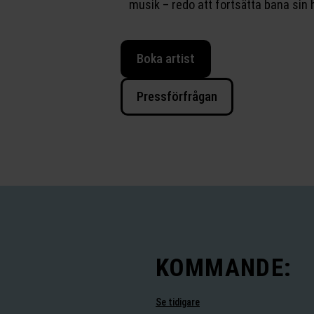
musik – redo att fortsätta bana sin 
Boka artist
Pressförfrågan
KOMMANDE:
Se tidigare