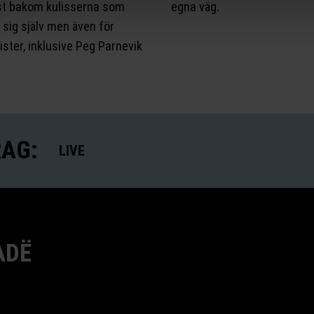
st bakom kulisserna som
egna väg.
 sig själv men även för
ister, inklusive Peg Parnevik
RAG:
LIVE
ADË