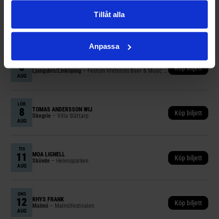
Tillåt alla
LÖR
8
JOHN LINDBERG TRIO
Köp biljett
Älvdalen
– Älvdalens Musik & Motorfestival
AUG
Anpassa
LÖR
8
PER PERSSON & NYA PACKET
Köp biljett
Ljungsbro/Linköping
– Festum Vretensis Beer & Music Festival
AUG
LÖR
8
TOMAS ANDERSSON WIJ
Köp biljett
Skegrie
– Villa Slättarp
AUG
TIS
11
MOA LIGNELL
Köp biljett
Skövde
– Helensparken
AUG
ONS
12
RHYS FRANK
Köp biljett
Malmö
– Malmöfestivalen
AUG