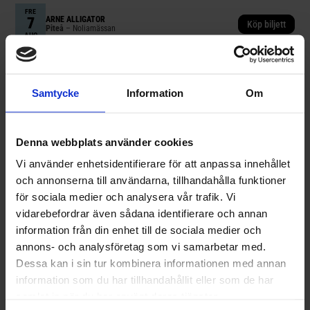
FRE
7
ARNE ALLIGATOR
Köp biljett
Piteå
– Noliamässan
AUG
FRE
7
DANIEL ADAMS-RAY
Köp biljett
Samtycke
Information
Om
Ekenäs
– Augustinatten
AUG
FRE
Denna webbplats använder cookies
7
MOA LIGNELL
Köp biljett
Köping
– Café Voyage
Vi använder enhetsidentifierare för att anpassa innehållet
AUG
och annonserna till användarna, tillhandahålla funktioner
för sociala medier och analysera vår trafik. Vi
FRE
7
NOLL2
vidarebefordrar även sådana identifierare och annan
Köp biljett
Kalmar
– Kalmar Stadsfest
AUG
information från din enhet till de sociala medier och
annons- och analysföretag som vi samarbetar med.
Dessa kan i sin tur kombinera informationen med annan
FRE
7
TOMAS ANDERSSON WIJ
Köp biljett
information som du har tillhandahållit eller som de har
Västerås
– Carlsson på Kajen – Folkparken vid Mälaren
AUG
samlat in när du har använt deras tjänster.