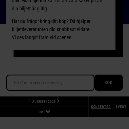
officiella biljettlänkar för att vara säker på att
din biljett är giltig.
Har du frågor kring ditt köp? Då hjälper
biljettleverantören dig snabbast vidare.
Vi ses längst fram vid scenen.
SÖK
‹
›
AUGUSTI 2026
KONSERTER
EVENT
ORT