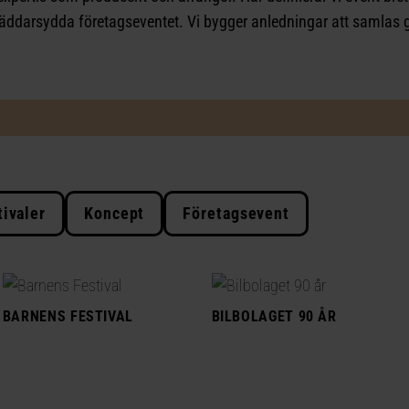
räddarsydda företagseventet. Vi bygger anledningar att samla
tivaler
Koncept
Företagsevent
BARNENS FESTIVAL
BILBOLAGET 90 ÅR