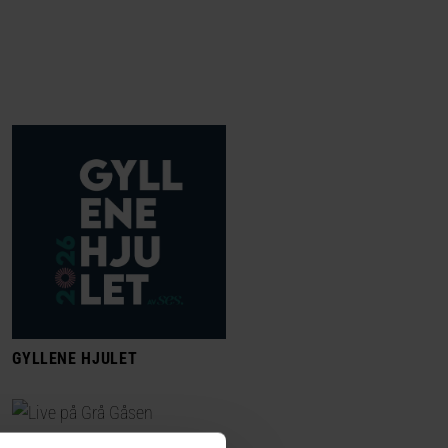
GYLLENE HJULET
LIVE PÅ GRÅ GÅSEN