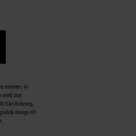
ya minnen. Vi
an med stor
llt från bokning,
rafisk design till
k.