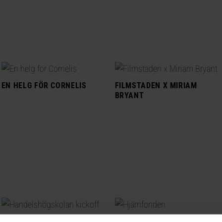
EN HELG FÖR CORNELIS
FILMSTADEN X MIRIAM
BRYANT
HANDELSHÖGSKOLAN
HJÄRNFONDEN