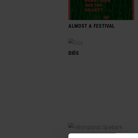
ALMOST A FESTIVAL
DIÖS
HÄLSINGLANDS SPARBANK