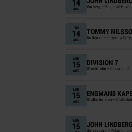
JOHN LINDBERG
14
Varberg
– Majas vid Havet
AUG
FRE
TOMMY NILSS
14
Botkyrka
– Eldtomta Café
AUG
LÖR
DIVISION 7
15
Stockholm
– Gröna Lund
AUG
LÖR
ENGMANS KAPE
15
Stallarholmen
– Stallarho
AUG
LÖR
JOHN LINDBERG
15
Sölvesborg
– Pukaviksroc