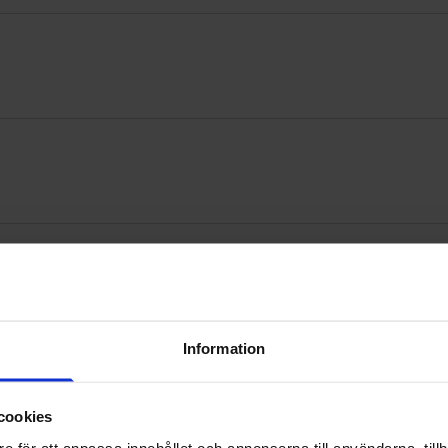
ulturfestival
Information
cookies
e för att anpassa innehållet och annonserna till användarna, tillh