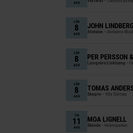
Västerås
– Carlsson på Kaj
AUG
LÖR
JOHN LINDBERG
8
Älvdalen
– Älvdalens Musik
AUG
LÖR
PER PERSSON 
8
Ljungsbro/Linköping
– Fe
AUG
LÖR
TOMAS ANDERS
8
Skegrie
– Villa Slättarp
AUG
TIS
MOA LIGNELL
11
Skövde
– Helensparken
AUG