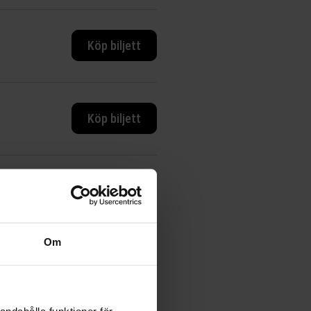
Köp biljett
Köp biljett
Köp biljett
Om
Köp biljett
andahålla funktioner för