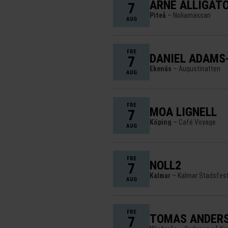
ARNE ALLIGAT
7
Piteå
– Noliamässan
AUG
FRE
DANIEL ADAMS
7
Ekenäs
– Augustinatten
AUG
FRE
MOA LIGNELL
7
Köping
– Café Voyage
AUG
FRE
NOLL2
7
Kalmar
– Kalmar Stadsfes
AUG
FRE
TOMAS ANDERS
7