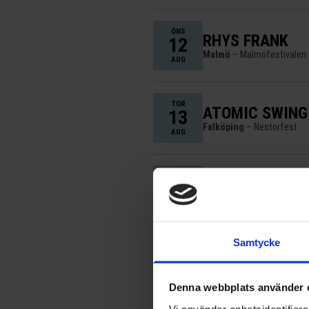
ONS
RHYS FRANK
12
Malmö
– Malmöfestivalen
AUG
TOR
ATOMIC SWING
13
Falköping
– Nestorfest
AUG
TOR
ELLIOT
13
Stockholm
– Stockholms K
AUG
Samtycke
TOR
POPSICLE
13
Falköping
– Nestorfest
AUG
Denna webbplats använder 
Vi använder enhetsidentifierar