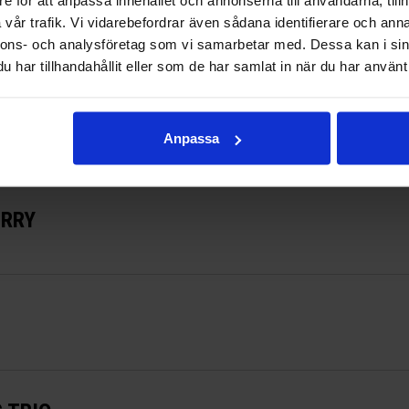
vår trafik. Vi vidarebefordrar även sådana identifierare och anna
NDER
nnons- och analysföretag som vi samarbetar med. Dessa kan i sin
len
har tillhandahållit eller som de har samlat in när du har använt 
Anpassa
saloner
ERRY