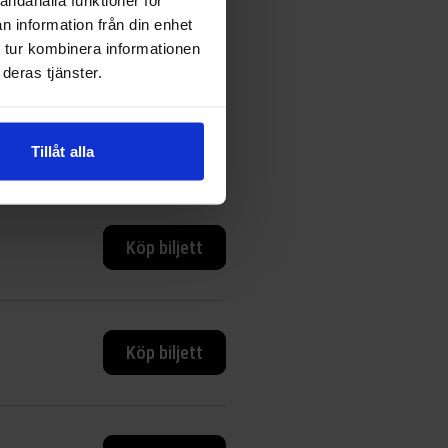
n information från din enhet
Köp biljett
 tur kombinera informationen
deras tjänster.
Köp biljett
Tillåt alla
Köp biljett
Köp biljett