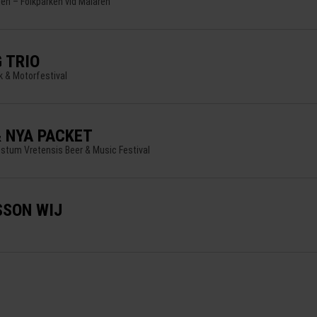
en – Folkparken vid Mälaren
 TRIO
 & Motorfestival
& NYA PACKET
stum Vretensis Beer & Music Festival
SON WIJ