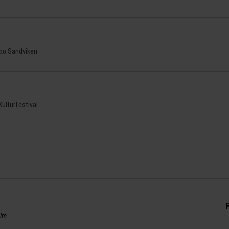
bo Sandviken
ulturfestival
F
olm