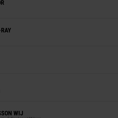
OR
-RAY
t
SON WIJ