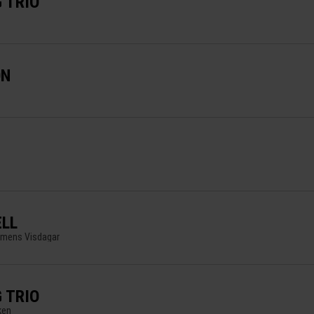
 TRIO
ON
LL
lmens Visdagar
 TRIO
ken