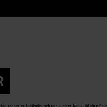
R
l våra konserter, festivaler och upplevelser. Köp alltid via officie