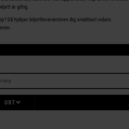
ljett är giltig.
köp? Då hjälper biljettleverantören dig snabbast vidare.
cenen.
ORT
⌄