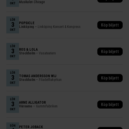
Musikalen Chicago
OKT
LÖR
3
POPSICLE
Köp biljett
Linköping
– Linköping Konsert & Kongress
OKT
LÖR
3
ROS & LOLA
Köp biljett
Stockholm
– Vasateatern
OKT
LÖR
3
TOMAS ANDERSSON WIJ
Köp biljett
Stockholm
– Filadelfiakyrkan
OKT
LÖR
3
ARNE ALLIGATOR
Köp biljett
Värnamo
– Gummifabriken
OKT
SÖN
PETER JÖBACK