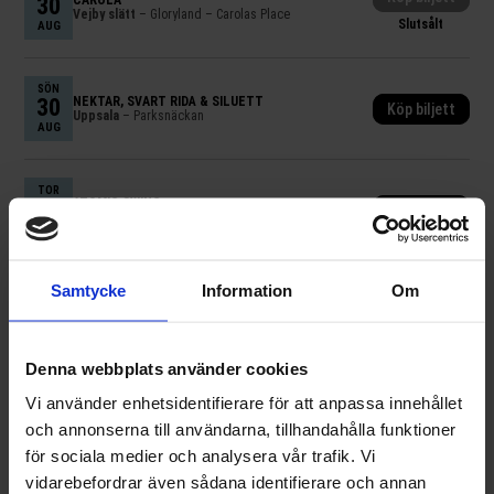
30
CAROLA
Vejby slätt
– Gloryland – Carolas Place
Slutsålt
AUG
SÖN
30
NEKTAR, SVART RIDÅ & SILUETT
Köp biljett
Uppsala
– Parksnäckan
AUG
TOR
3
ATOMIC SWING
Köp biljett
Östersund
– Folkets Hus Östersund
SEP
Samtycke
Information
Om
TOR
3
JOHN LINDBERG TRIO
Köp biljett
Helsingfors
– On The Rocks
SEP
Denna webbplats använder cookies
TOR
Vi använder enhetsidentifierare för att anpassa innehållet
3
POPSICLE
Köp biljett
Östersund
– Folkets Hus Östersund
och annonserna till användarna, tillhandahålla funktioner
SEP
för sociala medier och analysera vår trafik. Vi
vidarebefordrar även sådana identifierare och annan