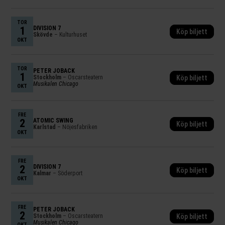
TOR
1
DIVISION 7
Köp biljett
Skövde
– Kulturhuset
OKT
TOR
PETER JÖBACK
1
Stockholm
– Oscarsteatern
Köp biljett
Musikalen Chicago
OKT
FRE
2
ATOMIC SWING
Köp biljett
Karlstad
– Nöjesfabriken
OKT
FRE
2
DIVISION 7
Köp biljett
Kalmar
– Söderport
OKT
FRE
PETER JÖBACK
2
Stockholm
– Oscarsteatern
Köp biljett
Musikalen Chicago
OKT