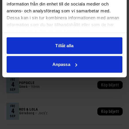
FRE
information från din enhet till de sociala medier och
4
ATOMIC SWING
Köp biljett
Umeå
– Väven
annons- och analysföretag som vi samarbetar med.
SEP
Dessa kan i sin tur kombinera informationen med annan
information som du har tillhandahållit eller som de har
FRE
4
JOHN LINDBERG TRIO
samlat in när du har använt deras tjänster.
Köp biljett
Tahkovuori
– Lapinlahti Kruisinki
SEP
Tillåt alla
FRE
4
MIMIKRY
Köp biljett
Umeå
– Stage Umeå
SEP
Anpassa
FRE
4
POPSICLE
Köp biljett
Umeå
– Väven
SEP
FRE
4
ROS & LOLA
Köp biljett
Göteborg
– Jacy'z
SEP