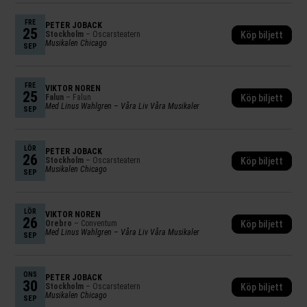
FRE
PETER JÖBACK
25
Stockholm
– Oscarsteatern
Köp biljett
Musikalen Chicago
SEP
FRE
VIKTOR NORÉN
25
Falun
– Falun
Köp biljett
Med Linus Wahlgren – Våra Liv Våra Musikaler
SEP
LÖR
PETER JÖBACK
26
Stockholm
– Oscarsteatern
Köp biljett
Musikalen Chicago
SEP
LÖR
VIKTOR NORÉN
26
Örebro
– Conventum
Köp biljett
Med Linus Wahlgren – Våra Liv Våra Musikaler
SEP
ONS
PETER JÖBACK
30
Stockholm
– Oscarsteatern
Köp biljett
Musikalen Chicago
SEP