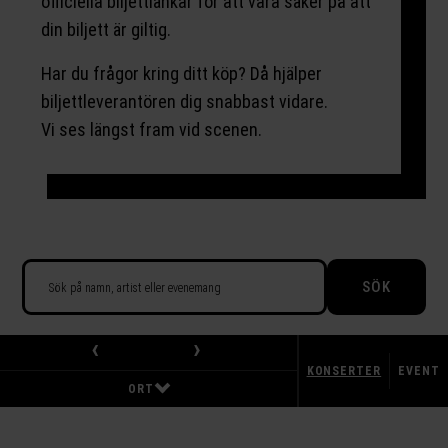
officiella biljettlänkar för att vara säker på att
din biljett är giltig.
Har du frågor kring ditt köp? Då hjälper
biljettleverantören dig snabbast vidare.
Vi ses längst fram vid scenen.
SÖK
‹
›
KONSERTER
EVENT
ORT