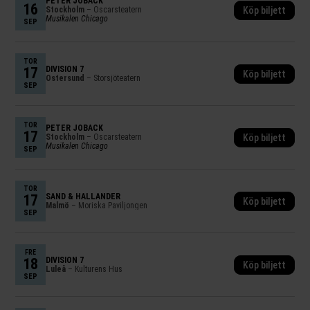
PETER JÖBACK
16
Stockholm
– Oscarsteatern
Köp biljett
Musikalen Chicago
SEP
TOR
17
DIVISION 7
Köp biljett
Östersund
– Storsjöteatern
SEP
TOR
PETER JÖBACK
17
Stockholm
– Oscarsteatern
Köp biljett
Musikalen Chicago
SEP
TOR
17
SAND & HALLANDER
Köp biljett
Malmö
– Moriska Paviljongen
SEP
FRE
18
DIVISION 7
Köp biljett
Luleå
– Kulturens Hus
SEP