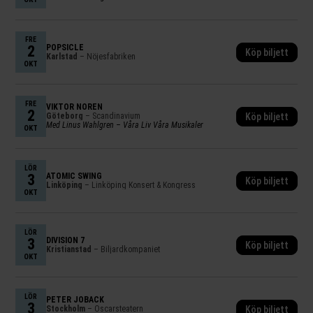
FRE
2
POPSICLE
Köp biljett
Karlstad
– Nöjesfabriken
OKT
FRE
VIKTOR NORÉN
2
Göteborg
– Scandinavium
Köp biljett
Med Linus Wahlgren – Våra Liv Våra Musikaler
OKT
LÖR
3
ATOMIC SWING
Köp biljett
Linköping
– Linköping Konsert & Kongress
OKT
LÖR
3
DIVISION 7
Köp biljett
Kristianstad
– Biljardkompaniet
OKT
LÖR
PETER JÖBACK
3
Stockholm
– Oscarsteatern
Köp biljett