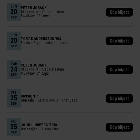
SÖN
PETER JÖBACK
20
Stockholm
– Oscarsteatern
Köp biljett
Musikalen Chicago
SEP
SÖN
20
TOMAS ANDERSSON WIJ
Köp biljett
Floda
– Equmeniakyrkanfloda
SEP
TOR
PETER JÖBACK
24
Stockholm
– Oscarsteatern
Köp biljett
Musikalen Chicago
SEP
FRE
25
DIVISION 7
Köp biljett
Uppsala
– Katalin And All That Jazz
SEP
FRE
25
JOHN LINDBERG TRIO
Köp biljett
Östersjön
– Viking Line
SEP