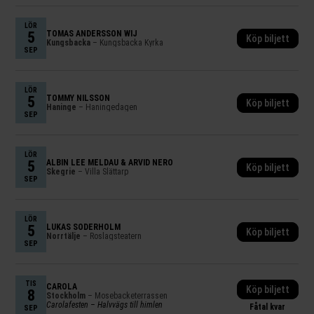
LÖR
5
TOMAS ANDERSSON WIJ
Köp biljett
Kungsbacka
– Kungsbacka Kyrka
SEP
LÖR
5
TOMMY NILSSON
Köp biljett
Haninge
– Haningedagen
SEP
LÖR
5
ALBIN LEE MELDAU & ARVID NERO
Köp biljett
Skegrie
– Villa Slättarp
SEP
LÖR
5
LUKAS SÖDERHOLM
Köp biljett
Norrtälje
– Roslagsteatern
SEP
TIS
CAROLA
Köp biljett
8
Stockholm
– Mosebacketerrassen
Carolafesten – Halvvägs till himlen
Fåtal kvar
SEP