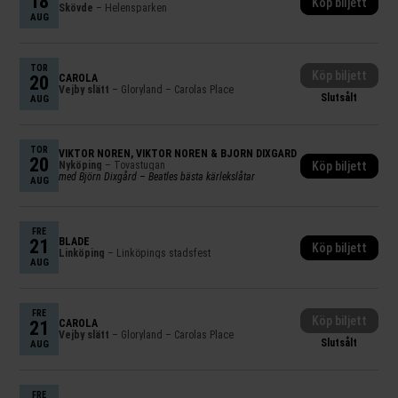
18
Köp biljett
Skövde
– Helensparken
AUG
TOR
Köp biljett
20
CAROLA
Vejby slätt
– Gloryland – Carolas Place
Slutsålt
AUG
TOR
VIKTOR NORÉN
,
VIKTOR NORÉN & BJÖRN DIXGÅRD
20
Nyköping
– Tovastugan
Köp biljett
med Björn Dixgård – Beatles bästa kärlekslåtar
AUG
FRE
21
BLADË
Köp biljett
Linköping
– Linköpings stadsfest
AUG
FRE
Köp biljett
21
CAROLA
Vejby slätt
– Gloryland – Carolas Place
Slutsålt
AUG
FRE