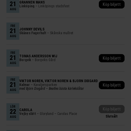
21
GRANNEN MÅNS
Köp biljett
Linköping
– Linköpings stadsfest
AUG
FRE
21
JOHNNY DEVILS
Skånes Fagerhult
– Skånska mullret
AUG
FRE
21
TOMAS ANDERSSON WIJ
Köp biljett
Borgvik
– Borgviks Gård
AUG
FRE
VIKTOR NORÉN
,
VIKTOR NORÉN & BJÖRN DIXGÅRD
21
Kalmar
– Kavaljersparken
Köp biljett
med Björn Dixgård – Beatles bästa kärlekslåtar
AUG
LÖR
Köp biljett
22
CAROLA
Vejby slätt
– Gloryland – Carolas Place
Slutsålt
AUG