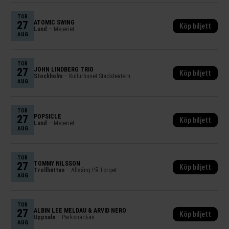
TOR
27
ATOMIC SWING
Köp biljett
Lund
– Mejeriet
AUG
TOR
27
JOHN LINDBERG TRIO
Köp biljett
Stockholm
– Kulturhuset Stadsteatern
AUG
TOR
27
POPSICLE
Köp biljett
Lund
– Mejeriet
AUG
TOR
27
TOMMY NILSSON
Köp biljett
Trollhättan
– Allsång På Torget
AUG
TOR
27
ALBIN LEE MELDAU & ARVID NERO
Köp biljett
Uppsala
– Parksnäckan
AUG