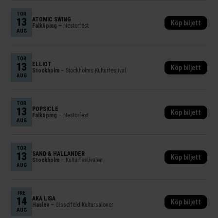
TOR
13
ATOMIC SWING
Köp biljett
Falköping
– Nestorfest
AUG
TOR
13
ELLIOT
Köp biljett
Stockholm
– Stockholms Kulturfestival
AUG
TOR
13
POPSICLE
Köp biljett
Falköping
– Nestorfest
AUG
TOR
13
SAND & HALLANDER
Köp biljett
Stockholm
– Kulturfestivalen
AUG
FRE
14
AKA LISA
Köp biljett
Haslev
– Gisselfeld Kultursaloner
AUG