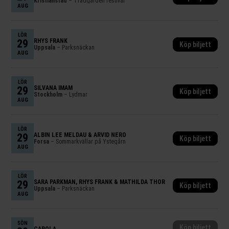
Kristianstad
– Trädgården festival
AUG
LÖR
29
RHYS FRANK
Köp biljett
Uppsala
– Parksnäckan
AUG
LÖR
29
SILVANA IMAM
Köp biljett
Stockholm
– Lydmar
AUG
LÖR
29
ALBIN LEE MELDAU & ARVID NERO
Köp biljett
Forsa
– Sommarkvällar på Ystegårn
AUG
LÖR
29
SARA PARKMAN, RHYS FRANK & MATHILDA THOR
Köp biljett
Uppsala
– Parksnäckan
AUG
SÖN
Köp biljett