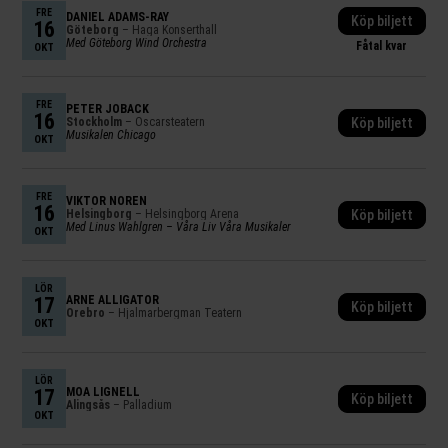
FRE
DANIEL ADAMS-RAY
Köp biljett
16
Göteborg
– Haga Konserthall
Med Göteborg Wind Orchestra
Fåtal kvar
OKT
FRE
PETER JÖBACK
16
Stockholm
– Oscarsteatern
Köp biljett
Musikalen Chicago
OKT
FRE
VIKTOR NORÉN
16
Helsingborg
– Helsingborg Arena
Köp biljett
Med Linus Wahlgren – Våra Liv Våra Musikaler
OKT
LÖR
17
ARNE ALLIGATOR
Köp biljett
Örebro
– Hjalmarbergman Teatern
OKT
LÖR
17
MOA LIGNELL
Köp biljett
Alingsås
– Palladium
OKT