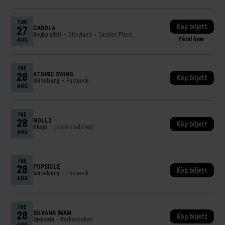
TOR
Köp biljett
27
CAROLA
Vejby slätt
– Gloryland – Carolas Place
Fåtal kvar
AUG
FRE
28
ATOMIC SWING
Köp biljett
Göteborg
– Pustervik
AUG
FRE
28
NOLL2
Köp biljett
Eksjö
– Eksjö stadsfest
AUG
FRE
28
POPSICLE
Köp biljett
Göteborg
– Pustervik
AUG
FRE
28
SILVANA IMAM
Köp biljett
Uppsala
– Parksnäckan
AUG