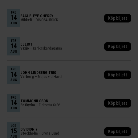
FRE
14
EAGLE-EYE CHERRY
Köp biljett
Mikkeli
– DINOSAUROCK
AUG
FRE
14
ELLIOT
Köp biljett
Växjö
– Karl-Oskardagarna
AUG
FRE
14
JOHN LINDBERG TRIO
Köp biljett
Varberg
– Majas vid Havet
AUG
FRE
14
TOMMY NILSSON
Köp biljett
Botkyrka
– Eldtomta Café
AUG
LÖR
15
DIVISION 7
Köp biljett
Stockholm
– Gröna Lund
AUG