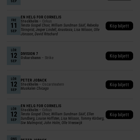
SEP
EN HELG FÖR CORNELIS
FRE
Stockholm
– Cirkus
11
Tensta Gospel Choir, William Sundman Sääf, Rebecka
Köp biljett
Törnqvist, Jesper Lindell, Anastasia, Lisa Nilsson, Olle
SEP
Jönsson, David Ritschard
LÖR
12
DIVISION 7
Köp biljett
Oskarshamn
– Strike
SEP
LÖR
PETER JÖBACK
12
Stockholm
– Oscarsteatern
Köp biljett
Musikalen Chicago
SEP
EN HELG FÖR CORNELIS
LÖR
Stockholm
– Cirkus
12
Tensta Gospel Choir, William Sundman Sääf, Ellen
Köp biljett
Sundberg, Louise Hoffsten, Lisa Nilsson, Tommy Körberg,
SEP
Siw Malmqvist, John Holm, Olle Vreeswijk
ONS