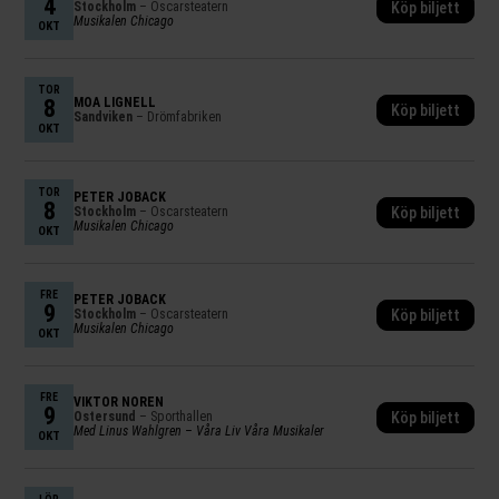
4
Stockholm
– Oscarsteatern
Köp biljett
Musikalen Chicago
OKT
TOR
8
MOA LIGNELL
Köp biljett
Sandviken
– Drömfabriken
OKT
TOR
PETER JÖBACK
8
Stockholm
– Oscarsteatern
Köp biljett
Musikalen Chicago
OKT
FRE
PETER JÖBACK
9
Stockholm
– Oscarsteatern
Köp biljett
Musikalen Chicago
OKT
FRE
VIKTOR NORÉN
9
Östersund
– Sporthallen
Köp biljett
Med Linus Wahlgren – Våra Liv Våra Musikaler
OKT