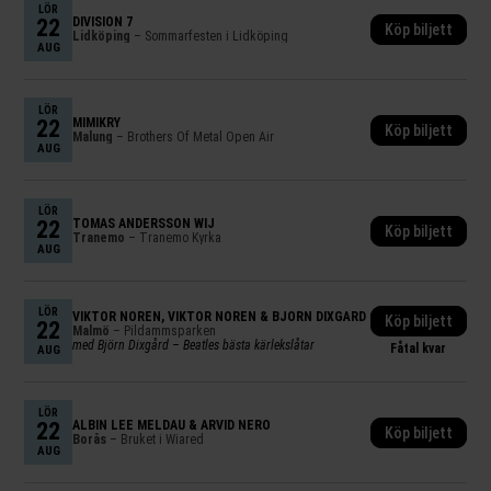
LÖR
22
DIVISION 7
Köp biljett
Lidköping
– Sommarfesten i Lidköping
AUG
LÖR
22
MIMIKRY
Köp biljett
Malung
– Brothers Of Metal Open Air
AUG
LÖR
22
TOMAS ANDERSSON WIJ
Köp biljett
Tranemo
– Tranemo Kyrka
AUG
LÖR
VIKTOR NORÉN
,
VIKTOR NORÉN & BJÖRN DIXGÅRD
Köp biljett
22
Malmö
– Pildammsparken
med Björn Dixgård – Beatles bästa kärlekslåtar
Fåtal kvar
AUG
LÖR
22
ALBIN LEE MELDAU & ARVID NERO
Köp biljett
Borås
– Bruket i Wiared
AUG