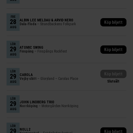
FRE
28
ALBIN LEE MELDAU & ARVID NERO
Köp biljett
Dala-Floda
– Strandbackens Folkpark
AUG
LÖR
29
ATOMIC SWING
Köp biljett
Finspång
– Finspångs Rockfest
AUG
LÖR
Köp biljett
29
CAROLA
Vejby slätt
– Gloryland – Carolas Place
Slutsålt
AUG
LÖR
29
JOHN LINDBERG TRIO
Norrköping
– Motorgården Norrköping
AUG
LÖR
29
NOLL2
Köp biljett