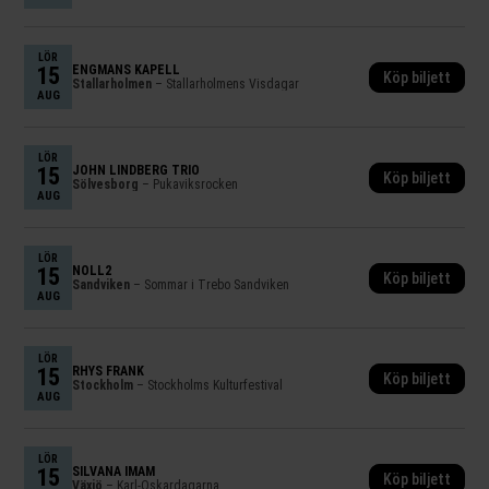
LÖR
15
ENGMANS KAPELL
Köp biljett
Stallarholmen
– Stallarholmens Visdagar
AUG
LÖR
15
JOHN LINDBERG TRIO
Köp biljett
Sölvesborg
– Pukaviksrocken
AUG
LÖR
15
NOLL2
Köp biljett
Sandviken
– Sommar i Trebo Sandviken
AUG
LÖR
15
RHYS FRANK
Köp biljett
Stockholm
– Stockholms Kulturfestival
AUG
LÖR
15
SILVANA IMAM
Köp biljett
Växjö
– Karl-Oskardagarna