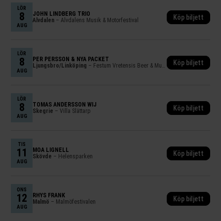
LÖR
8
JOHN LINDBERG TRIO
Köp biljett
Älvdalen
– Älvdalens Musik & Motorfestival
AUG
LÖR
8
PER PERSSON & NYA PACKET
Köp biljett
Ljungsbro/Linköping
– Festum Vretensis Beer & Music Festival
AUG
LÖR
8
TOMAS ANDERSSON WIJ
Köp biljett
Skegrie
– Villa Slättarp
AUG
TIS
11
MOA LIGNELL
Köp biljett
Skövde
– Helensparken
AUG
ONS
12
RHYS FRANK
Köp biljett
Malmö
– Malmöfestivalen
AUG