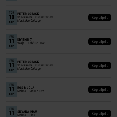
TOR
PETER JÖBACK
10
Stockholm
– Oscarsteatern
Köp biljett
Musikalen Chicago
SEP
FRE
11
DIVISION 7
Köp biljett
Växjö
– Kafé De Luxe
SEP
FRE
PETER JÖBACK
11
Stockholm
– Oscarsteatern
Köp biljett
Musikalen Chicago
SEP
FRE
11
ROS & LOLA
Köp biljett
Malmö
– Malmö Live
SEP
FRE
11
SILVANA IMAM
Köp biljett
Malmö
– Plan B