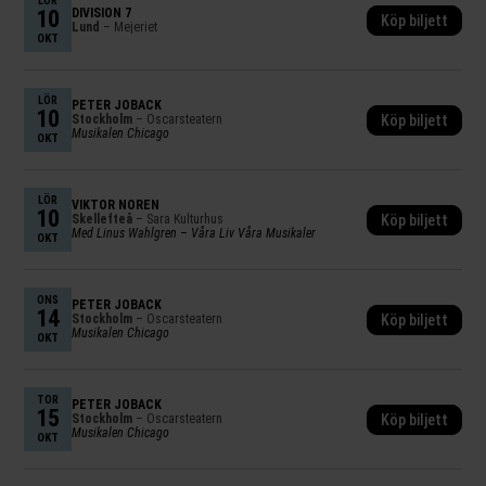
LÖR
10
DIVISION 7
Köp biljett
Lund
– Mejeriet
OKT
LÖR
PETER JÖBACK
10
Stockholm
– Oscarsteatern
Köp biljett
Musikalen Chicago
OKT
LÖR
VIKTOR NORÉN
10
Skellefteå
– Sara Kulturhus
Köp biljett
Med Linus Wahlgren – Våra Liv Våra Musikaler
OKT
ONS
PETER JÖBACK
14
Stockholm
– Oscarsteatern
Köp biljett
Musikalen Chicago
OKT
TOR
PETER JÖBACK
15
Stockholm
– Oscarsteatern
Köp biljett
Musikalen Chicago
OKT