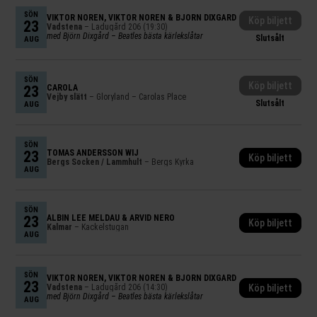
SÖN
VIKTOR NORÉN
,
VIKTOR NORÉN & BJÖRN DIXGÅRD
Köp biljett
23
Vadstena
– Ladugård 206 (19:30)
med Björn Dixgård – Beatles bästa kärlekslåtar
Slutsålt
AUG
SÖN
Köp biljett
23
CAROLA
Vejby slätt
– Gloryland – Carolas Place
Slutsålt
AUG
SÖN
23
TOMAS ANDERSSON WIJ
Köp biljett
Bergs Socken / Lammhult
– Bergs Kyrka
AUG
SÖN
23
ALBIN LEE MELDAU & ARVID NERO
Köp biljett
Kalmar
– Kackelstugan
AUG
SÖN
VIKTOR NORÉN
,
VIKTOR NORÉN & BJÖRN DIXGÅRD
23
Vadstena
– Ladugård 206 (14:30)
Köp biljett
med Björn Dixgård – Beatles bästa kärlekslåtar
AUG