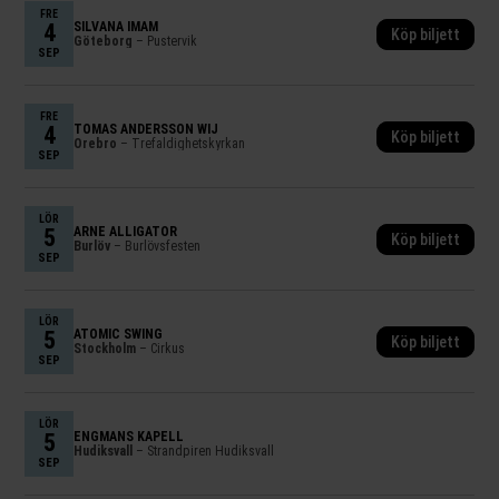
FRE
4
SILVANA IMAM
Köp biljett
Göteborg
– Pustervik
SEP
FRE
4
TOMAS ANDERSSON WIJ
Köp biljett
Örebro
– Trefaldighetskyrkan
SEP
LÖR
5
ARNE ALLIGATOR
Köp biljett
Burlöv
– Burlövsfesten
SEP
LÖR
5
ATOMIC SWING
Köp biljett
Stockholm
– Cirkus
SEP
LÖR
5
ENGMANS KAPELL
Hudiksvall
– Strandpiren Hudiksvall
SEP