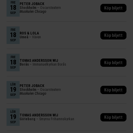
FRE
PETER JÖBACK
18
Stockholm
– Oscarsteatern
Köp biljett
Musikalen Chicago
SEP
FRE
18
ROS & LOLA
Köp biljett
Umeå
– Väven
SEP
FRE
18
TOMAS ANDERSSON WIJ
Köp biljett
Borås
– Immanuelkyrkan Borås
SEP
LÖR
PETER JÖBACK
19
Stockholm
– Oscarsteatern
Köp biljett
Musikalen Chicago
SEP
LÖR
19
TOMAS ANDERSSON WIJ
Köp biljett
Göteborg
– Smyrna Frihamnskyrkan
SEP