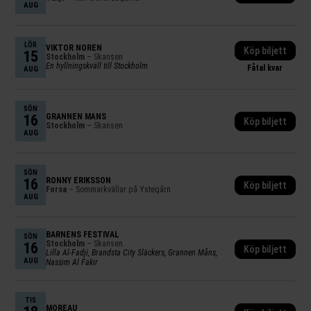
AUG
LÖR
VIKTOR NORÉN
Köp biljett
15
Stockholm
– Skansen
En hyllningskväll till Stockholm
Fåtal kvar
AUG
SÖN
16
GRANNEN MÅNS
Köp biljett
Stockholm
– Skansen
AUG
SÖN
16
RONNY ERIKSSON
Köp biljett
Forsa
– Sommarkvällar på Ystegårn
AUG
BARNENS FESTIVAL
SÖN
Stockholm
– Skansen
16
Köp biljett
Lilla Al-Fadji, Brandsta City Släckers, Grannen Måns,
AUG
Nassim Al Fakir
TIS
MOREAU