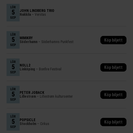
LÖR
5
JOHN LINDBERG TRIO
Nakkila
– Verstas
SEP
LÖR
5
MIMIKRY
Köp biljett
Söderhamn
– Söderhamns Punkfest
SEP
LÖR
5
NOLL2
Köp biljett
Linköping
– Bonfire Festival
SEP
LÖR
5
PETER JÖBACK
Köp biljett
Lillestrøm
– Lillestrøm kultursenter
SEP
LÖR
5
POPSICLE
Köp biljett
Stockholm
– Cirkus
SEP