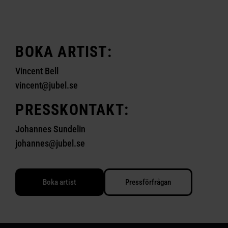
Broadways och West Ends största klassiker.
BOKA ARTIST:
Vincent Bell
vincent@jubel.se
PRESSKONTAKT:
Johannes Sundelin
johannes@jubel.se
Boka artist
Pressförfrågan