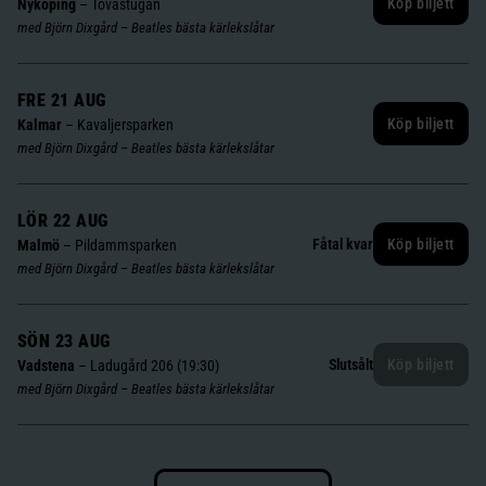
Köp biljett
Nyköping
–
Tovastugan
med Björn Dixgård – Beatles bästa kärlekslåtar
FRE 21 AUG
Köp biljett
Kalmar
–
Kavaljersparken
med Björn Dixgård – Beatles bästa kärlekslåtar
LÖR 22 AUG
Fåtal kvar
Köp biljett
Malmö
–
Pildammsparken
med Björn Dixgård – Beatles bästa kärlekslåtar
SÖN 23 AUG
Slutsålt
Köp biljett
Vadstena
–
Ladugård 206 (19:30)
med Björn Dixgård – Beatles bästa kärlekslåtar