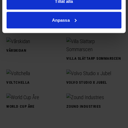
Tillåt alla
SOMMARKVÄLLAR PÅ YSTEGÅRN
Anpassa
TALKLY
UPPSALA RUMBLE
VÅRSKIDAN
VILLA SLÄTTARP SOMMARSCEN
VOLTCHELLA
VOLVO STUDIO X JUBEL
WORLD CUP ÅRE
ZOUND INDUSTRIES