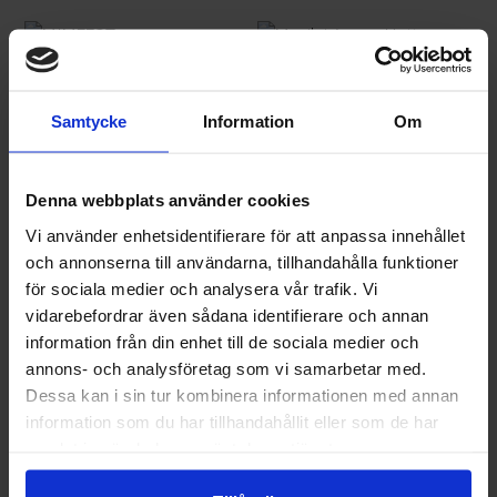
MIMFEST
MUSIK I AXMAR HYTTA
Samtycke
Information
Om
MUSIKKVÄLL PÅ KALFJÄLL
MUSIKKVÄLL VID ÅRESJÖN
Denna webbplats använder cookies
Vi använder enhetsidentifierare för att anpassa innehållet
MYHRER SKI ACADEMY
och annonserna till användarna, tillhandahålla funktioner
för sociala medier och analysera vår trafik. Vi
NORDIC HAPPINESS SUMMIT
vidarebefordrar även sådana identifierare och annan
information från din enhet till de sociala medier och
annons- och analysföretag som vi samarbetar med.
OKQ8
RIGOLETTO
Dessa kan i sin tur kombinera informationen med annan
information som du har tillhandahållit eller som de har
samlat in när du har använt deras tjänster.
SBAB