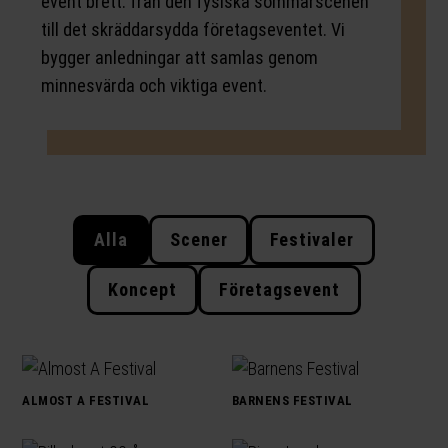
event brett: från den fysiska sommarscenen
till det skräddarsydda företagseventet. Vi
bygger anledningar att samlas genom
minnesvärda och viktiga event.
Alla
Scener
Festivaler
Koncept
Företagsevent
ALMOST A FESTIVAL
BARNENS FESTIVAL