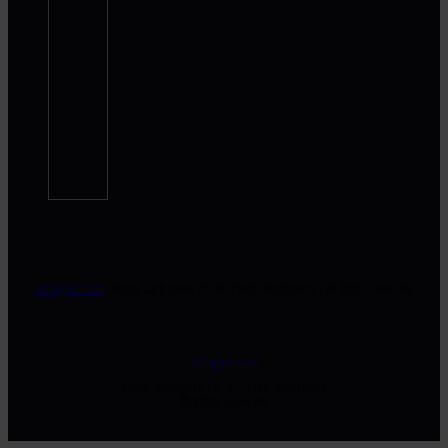
info@jubel.se
| Birger Jarlsgatan 76, SE-11420, Stockholm | © 2026, Jubel AB
info@jubel.se
Birger Jarlsgatan 76, SE-11420, Stockholm
© 2026, Jubel AB