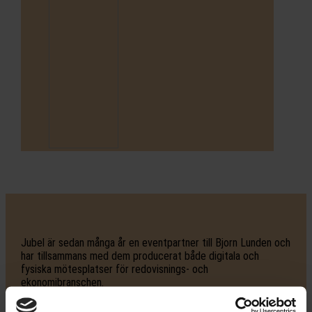
Jubel är sedan många år en eventpartner till Bjorn Lunden och
har tillsammans med dem producerat både digitala och
fysiska mötesplatser för redovisnings- och
ekonomibranschen.
Under pandemin hjälpte vi Bjorn Lunden att ställa om flera av