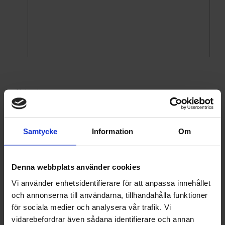
Ainbusk
Ainbusks toner återvänder hem – Bittis och
Samtycke
Information
Om
Annelie intar Närsakar scen i sommar
Denna webbplats använder cookies
Sommaren 2026 bjuder på ett unikt och känslosamt
återseende på den gotländska landsbygden. Den 11e,
Vi använder enhetsidentifierare för att anpassa innehållet
12e, 13e och 20e juli kliver Birgitta ”Bittis” Jakobsson
och annonserna till användarna, tillhandahålla funktioner
och Annelie Roswall upp på scenen vid Närsakars
för sociala medier och analysera vår trafik. Vi
amfiteater för att ge nytt liv åt den musikaliska skatt
som gjort Ainbusk till en av Sveriges mest älskade
Läs mer
vidarebefordrar även sådana identifierare och annan