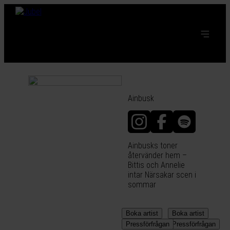
Ainbusk
Ainbusks toner
återvänder hem –
Bittis och Annelie
intar Närsakar scen i
sommar
Boka artist
Boka artist
Pressförfrågan
Pressförfrågan