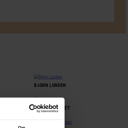
BJORN LUNDEN
NT
GYLLENE HJULET
Om