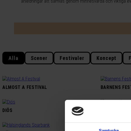
anledningar att samlas genom minnesvärda och viktiga ev
Alla
Scener
Festivaler
Koncept
ALMOST A FESTIVAL
BARNENS FES
DIÖS
EN HELG FÖR
Samtycke