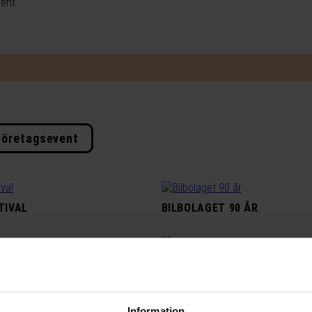
ent.
Företagsevent
TIVAL
BILBOLAGET 90 ÅR
 CORNELIS
FILMSTADEN X MIRIAM BRYA
Information