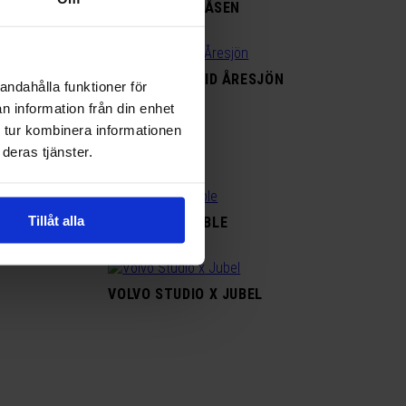
LIVE PÅ GRÅ GÅSEN
MUSIKKVÄLL VID ÅRESJÖN
andahålla funktioner för
n information från din enhet
 tur kombinera informationen
RIGOLETTO
deras tjänster.
Tillåt alla
UPPSALA RUMBLE
VOLVO STUDIO X JUBEL