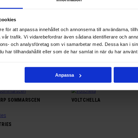
KOLAN KICKOFF
HJÄRNFONDEN
cookies
AR HYTTA
MUSIKKVÄLL PÅ KALFJÄLL
e för att anpassa innehållet och annonserna till användarna, tillh
vår trafik. Vi vidarebefordrar även sådana identifierare och anna
nnons- och analysföretag som vi samarbetar med. Dessa kan i sin
INESS SUMMIT
OKQ8
har tillhandahållit eller som de har samlat in när du har använt 
Anpassa
LAR PÅ YSTEGÅRN
TALKLY
ARP SOMMARSCEN
VOLTCHELLA
TRIES