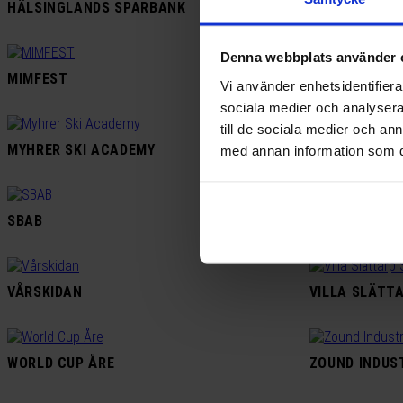
HÄLSINGLANDS SPARBANK
HANDELSHÖGS
Denna webbplats använder 
MIMFEST
MUSIK I AXM
Vi använder enhetsidentifierar
sociala medier och analysera 
till de sociala medier och a
MYHRER SKI ACADEMY
NORDIC HAPP
med annan information som du 
SBAB
SOMMARKVÄL
VÅRSKIDAN
VILLA SLÄTT
WORLD CUP ÅRE
ZOUND INDUS