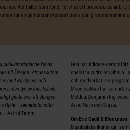
sjön, med Renfjället som fond. Först ut att presenteras är Eri
amman för en gemensam konsert samt den grammisnominerade
ka publikmottagande känns
Hon har tidigare genomfört 
baka till Åresjön. Att dessutom
spelat huvudrollen Sheila i 
mans med Blacknuss och
och medverkat i tv-program
precis den typ av musikaliska
Moonica Mac har samarbeta
äldigt glada över att återigen
Meldau, Benjamin Ingrosso, 
a Ojala – samarbetet sitter
Arvid Nero och Stuzzi.
n.
– Astrid Tamm,
Om Eric Gadd & Blacknuss
Musikaliska ikoner går samm