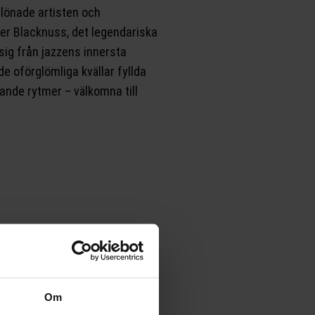
lönade artisten och
r Blacknuss, det legendariska
sig från jazzens innersta
e oförglömliga kvällar fyllda
rande rytmer – välkomna till
Om