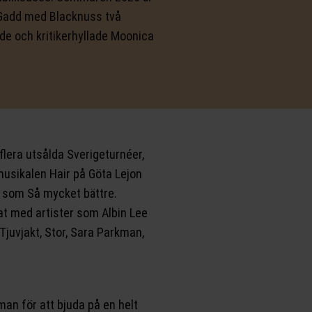
c Gadd med Blacknuss två
 och kritikerhyllade Moonica
flera utsålda Sverigeturnéer,
musikalen Hair på Göta Lejon
 som Så mycket bättre.
t med artister som Albin Lee
Tjuvjakt, Stor, Sara Parkman,
an för att bjuda på en helt