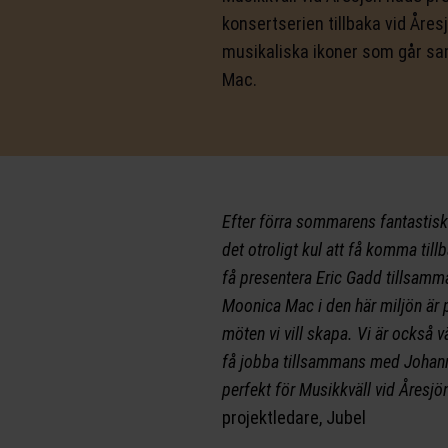
konsertserien tillbaka vid Åre
musikaliska ikoner som går s
Mac.
Efter förra sommarens fantastis
det otroligt kul att få komma till
få presentera Eric Gadd tillsam
Moonica Mac i den här miljön är 
möten vi vill skapa. Vi är också v
få jobba tillsammans med Johann
perfekt för Musikkväll vid Åresjö
projektledare, Jubel