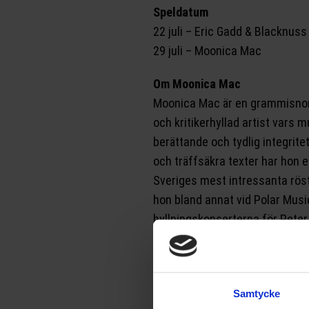
Speldatum
22 juli – Eric Gadd & Blacknuss
29 juli – Moonica Mac
Om Moonica Mac
Moonica Mac är en grammisnom
och kritikerhyllad artist vars m
berättande och tydlig integrit
och träffsäkra texter har hon 
Sveriges mest intressanta rös
hon bland annat vid Polar Music
hyllningskonserterna för Peter
samt i hyllningar till Olle Ado
Lind/Ainbusk på Cirkus i Stock
Samtycke