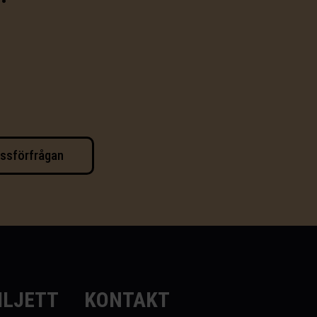
ssförfrågan
ILJETT
KONTAKT