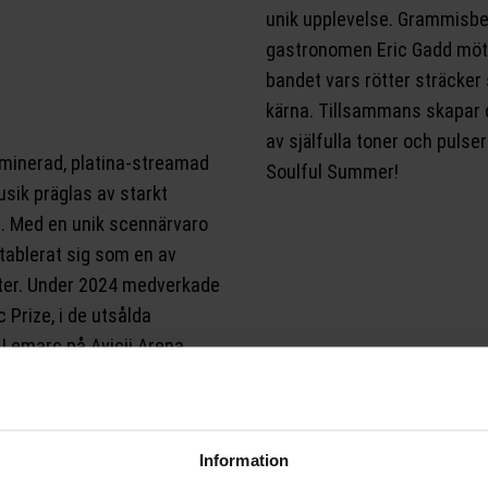
unik upplevelse. Grammisbe
gastronomen Eric Gadd möte
bandet vars rötter sträcker 
kärna. Tillsammans skapar d
av själfulla toner och pulse
inerad, platina-streamad
Soulful Summer!
usik präglas av starkt
et. Med en unik scennärvaro
etablerat sig som en av
ter. Under 2024 medverkade
 Prize, i de utsålda
 Lemarc på Avicii Arena
lphson och Marie Nilsson
holm.
Information