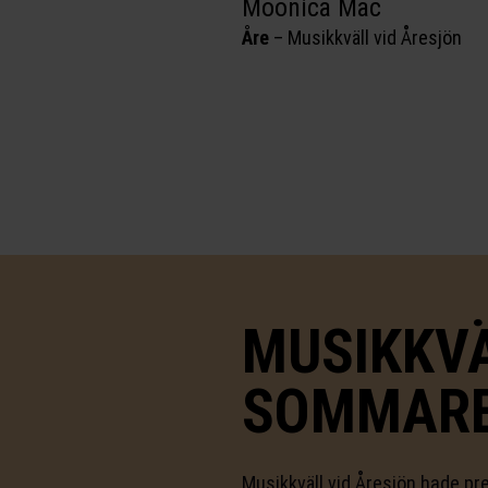
Moonica Mac
Åre
–
Musikkväll vid Åresjön
MUSIKKVÄ
SOMMARE
Musikkväll vid Åresjön hade p