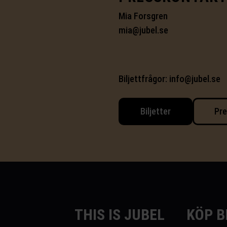
Mia Forsgren
mia@jubel.se
Biljettfrågor:
info@jubel.se
Biljetter
Pre
THIS IS JUBEL
KÖP B