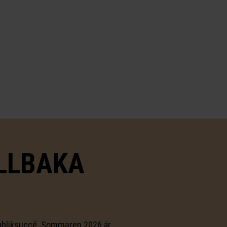
ILLBAKA
publiksuccé. Sommaren 2026 är