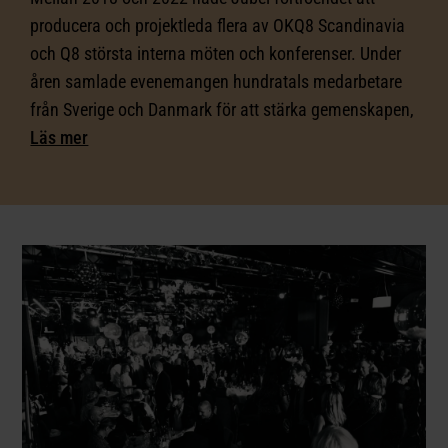
producera och projektleda flera av OKQ8 Scandinavia
och Q8 största interna möten och konferenser. Under
åren samlade evenemangen hundratals medarbetare
från Sverige och Danmark för att stärka gemenskapen,
inspirera organisationen och skapa samsyn kring
Läs mer
företagets framtid.
Samarbetet tog oss till flera olika destinationer,
däribland Sälen, Stockholm och Danmark. För varje
arrangemang ansvarade Jubel för projektledning,
produktion och innehållsutveckling, med fokus på att
skapa upplevelser som speglade företagets kultur,
värderingar och mål.
Genom skräddarsydd underhållning, engagerande
aktiviteter, filmproduktion och ett noggrant kurerat