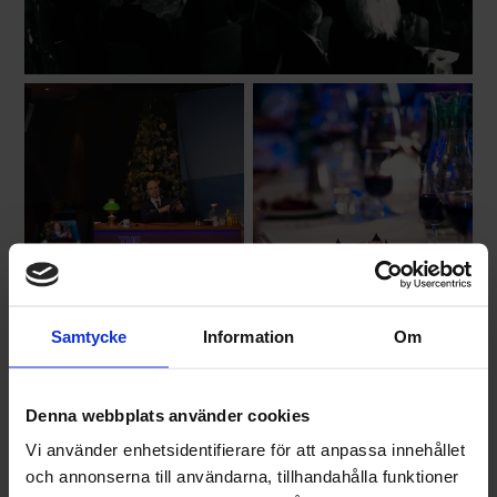
program skapade vi mötesplatser som kombinerade
affärsnytta med starka gemensamma upplevelser.
Tillsammans med OKQ8, Q8 och lokala
samarbetspartners genomförde vi konferenser som
uppskattades av deltagarna och som bidrog till att
stärka sammanhållningen över landsgränserna.
Samtycke
Information
Om
Denna webbplats använder cookies
Vi använder enhetsidentifierare för att anpassa innehållet
och annonserna till användarna, tillhandahålla funktioner