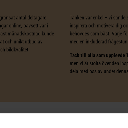
egränsat antal deltagare
Tanken var enkel – vi sände e
ngar online, oavsett var i
inspirera och motivera dig och
n fast månadskostnad kunde
behövdes som bäst. Varje fö
rat och unikt utbud av
med en inkluderad frågestun
ch bildkvalitet.
Tack till alla som upplevde 
men vi är stolta över den ins
dela med oss av under denna