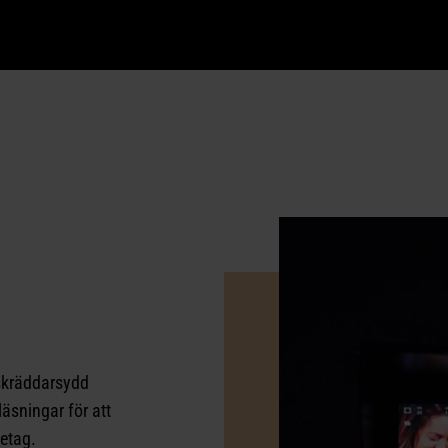
skräddarsydd
äsningar för att
retag.