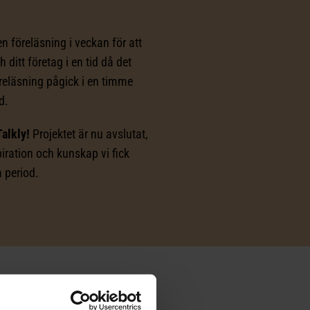
n föreläsning i veckan för att
 ditt företag i en tid då det
reläsning pågick i en timme
d.
Talkly!
Projektet är nu avslutat,
piration och kunskap vi fick
 period.