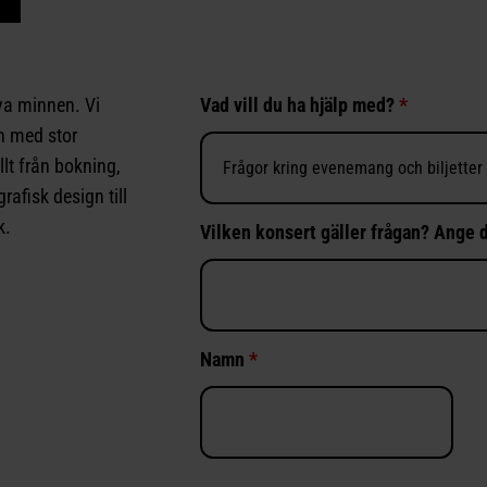
ya minnen. Vi
Vad vill du ha hjälp med?
*
an med stor
llt från bokning,
rafisk design till
k.
Vilken konsert gäller frågan? Ange d
Namn
*