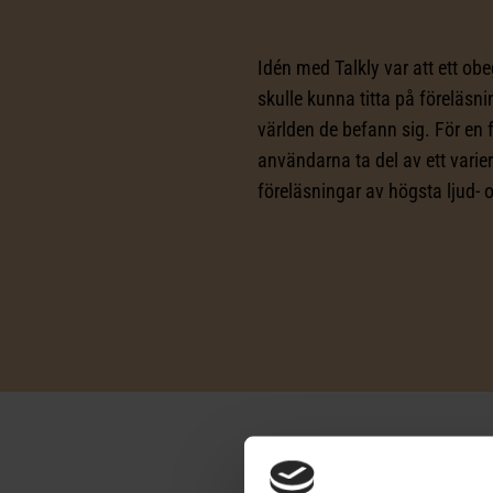
Idén med Talkly var att ett ob
skulle kunna titta på föreläsni
världen de befann sig. För e
användarna ta del av ett varie
föreläsningar av högsta ljud- o