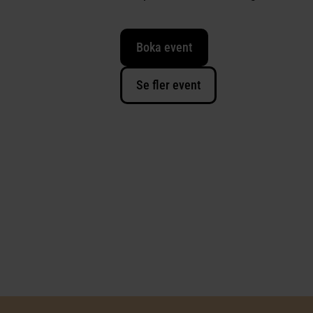
Boka event
Se fler event