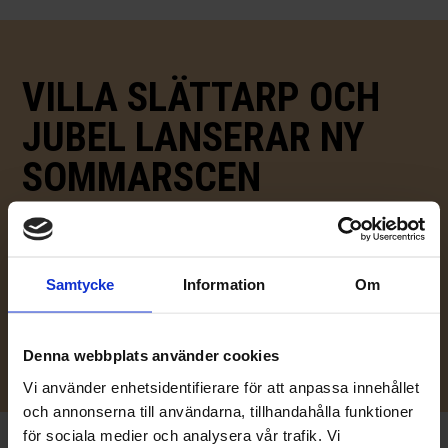
VILLA SLÄTTARP OCH
JUBEL LANSERAR NY
SOMMARSCEN
I juli slår portarna upp för Villa Slättarp Sommarscen,
en ny destination för livemusik på den skånska slätten.
Under premiärsommaren gästas mötesplatsen av fyra
Samtycke
Information
Om
av Sveriges främsta artister i ett unikt samarbete med
artistbyrån Jubel.
Denna webbplats använder cookies
Vi använder enhetsidentifierare för att anpassa innehållet
och annonserna till användarna, tillhandahålla funktioner
för sociala medier och analysera vår trafik. Vi