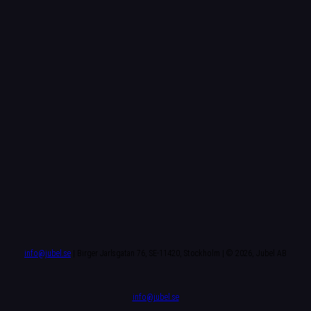
info@jubel.se
| Birger Jarlsgatan 76, SE-11420, Stockholm | © 2026, Jubel AB
info@jubel.se