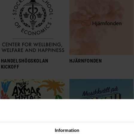
HANDELSHÖGSKOLAN
HJÄRNFONDEN
KICKOFF
Information