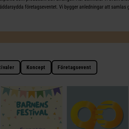
räddarsydda företagseventet. Vi bygger anledningar att samla
tivaler
Koncept
Företagsevent