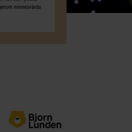
s genom minnesvärda