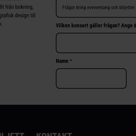
llt från bokning,
rafisk design till
k.
Vilken konsert gäller frågan? Ange d
Namn
*