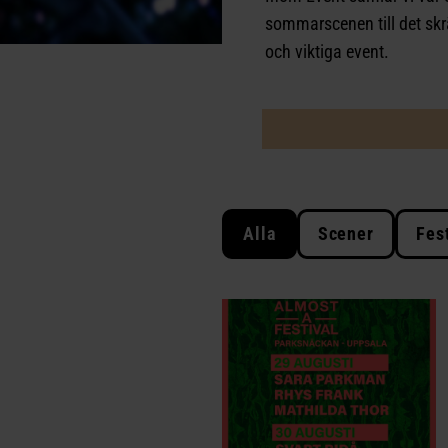
sommarscenen till det sk
och viktiga event.
Alla
Scener
Fes